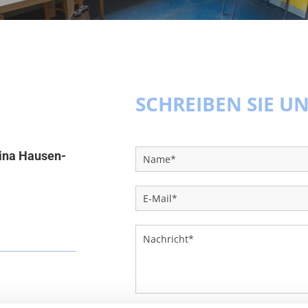
SCHREIBEN SIE U
i­na Hau­sen-