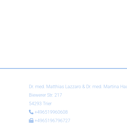
Dr. med. Matthias Lazzaro & Dr. med. Martina H
Biewerer Str. 217
54293 Trier
+496519960608

+4965196796727
