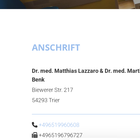
ANSCHRIFT
Dr. med. Mat­thi­as Laz­za­ro & Dr. med. Mar­t
Benk
Bie­we­rer Str. 217
54293 Trier
+496519960608

+4965196796727
