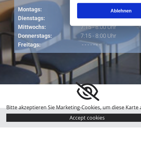
nur Berufstätige:
Montags:
- - - - - - -
Ablehnen
Dienstags:
7:15 - 8:00 Uhr
Mittwochs:
7:15 - 8:00 Uhr
Donnerstags:
7:15 - 8:00 Uhr
Freitags
:
- - - - - - -
Bitte akzeptieren Sie Marketing-Cookies, um diese Karte
Accept cookies